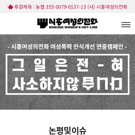
후원계좌 : 농협 355-0079-0137-13 (사) 시흥여성의전화
논평및이슈