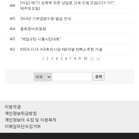
[마감] 제7기 성폭력 전문 상담원 교육 인원 모집(2/15~5/17,
406
매주토요일)
405
2024년 기부금영수증 발급 안내
404
총회준비위원회
403
"계엄규탄 시흥시민대회"
402
#2024.12.14. #국회의사당 #윤석열 탄핵소추한 가결
1
2
3
4
5
6
7
8
9
10
이용약관
개인정보취급방침
개인정보의 수집 및 이용목적
이메일무단수집거부