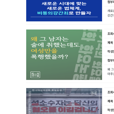
첨부
새로운
강간죄
조회
제목
작성
첨부
왜 
마주친
조회
제목
작성