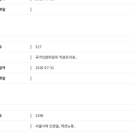
파일
수
527
국가인권위원회 직권조사로..
일자
2020-07-31
파일
수
1098
서울시에 인권을, 여성노동..