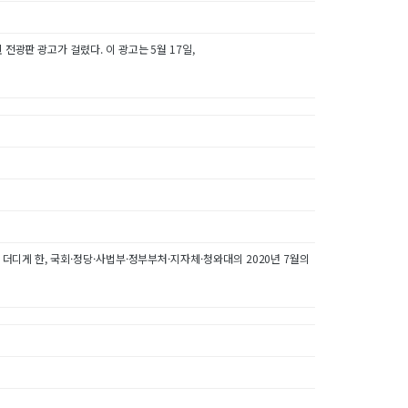
전광판 광고가 걸렸다. 이 광고는 5월 17일,
 더디게 한, 국회·정당·사법부·정부부처·지자체·청와대의 2020년 7월의