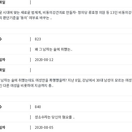
파일
 시대에 맞는 새로운 법체계, 비동의강간죄로 만들자- 정의당 류호정 의원 등 13인 비동의강간
 판단기준을 ‘동의’ 여부로 바꾸는 ..
수
823
왜 그 남자는 술에 취했는..
일자
2020-08-12
파일
그 남자는 술에 취했는데도 여성만을 폭행했을까? 지난 8일, 강남에서 30대 남성이 모르는 여
 다른 여성을 비롯하여 지금까지 총..
수
840
성소수자는 당신의 혐오를 ..
일자
2020-08-05