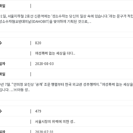
파일
31일, 서울지하철 2호선 신촌역에는 ‘성소수자는 당신의 일상 속에 있습니다.’라는 문구가 적힌 
소수자혐오반대의날(IDAHOBIT)을 맞이하여 기획된 것으로, ..
수
820
여성폭력 없는 세상을 더디..
일자
2020-08-03
파일
0년 7월. “안희정 모친상 ‘공개’ 조문 행렬부터 한국 외교관 성추행까지.”여성폭력 없는 세상을
니다. ... ￼아동 성..
수
479
서울시장의 위력에 의한 성..
일자
2020-07-31