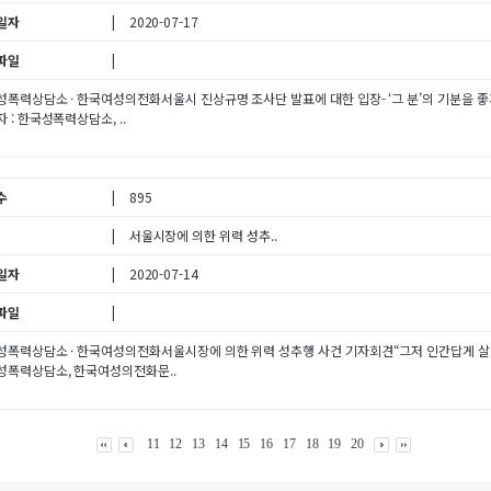
일자
2020-07-17
파일
폭력상담소 · 한국여성의전화서울시 진상규명 조사단 발표에 대한 입장- ‘그 분’의 기분을 좋게 만드는
 : 한국성폭력상담소, ..
수
895
서울시장에 의한 위력 성추..
일자
2020-07-14
파일
폭력상담소 · 한국여성의전화서울시장에 의한 위력 성추행 사건 기자회견“그저 인간답게 살 수 있는 세
성폭력상담소, 한국여성의전화문..
11
12
13
14
15
16
17
18
19
20