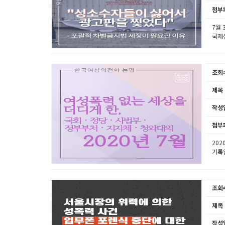
첨부
7월 
국제성
조회
제목
작성
첨부
202
기록입
조회
제목
작성