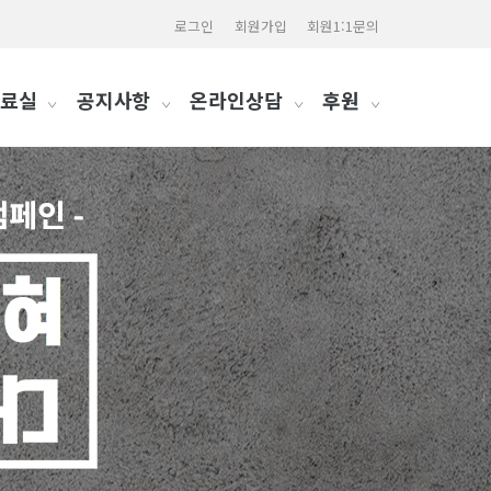
로그인
회원가입
회원1:1문의
료실
공지사항
온라인상담
후원