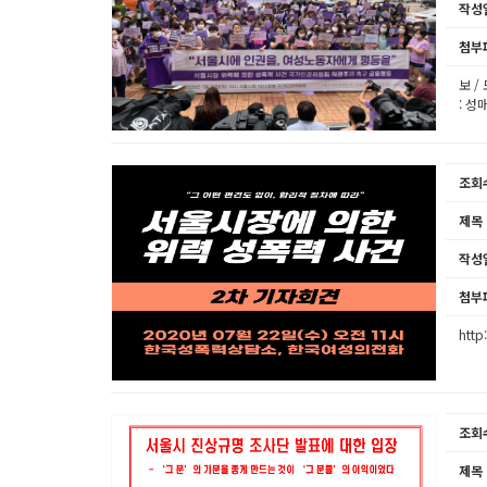
작성
첨부
보 /
: 
조회
제목
작성
첨부
http
조회
제목