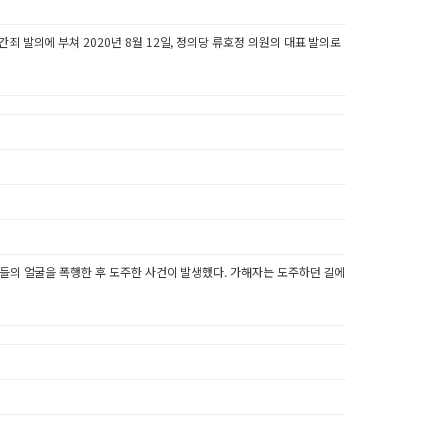
죄 발의에 부쳐 2020년 8월 12일, 정의당 류호정 의원의 대표 발의로
성들의 얼굴을 폭행한 후 도주한 사건이 발생했다. 가해자는 도주하던 길에