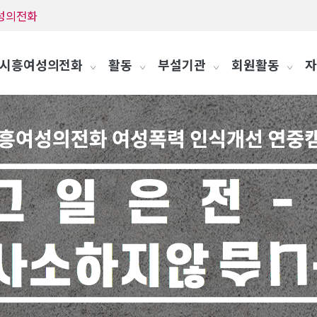
흥여성의전화
시흥여성의전화
활동
부설기관
회원활동
자