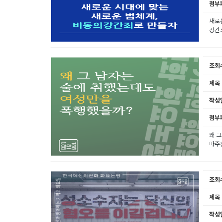
첨부
새로운
강간죄
조회
제목
작성
첨부
왜 
마주친
조회
제목
작성