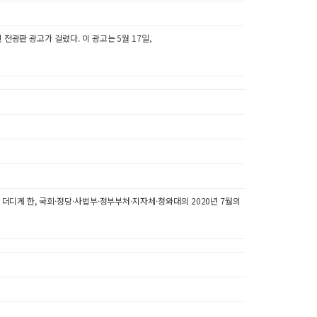
전광판 광고가 걸렸다. 이 광고는 5월 17일,
 더디게 한, 국회·정당·사법부·정부부처·지자체·청와대의 2020년 7월의