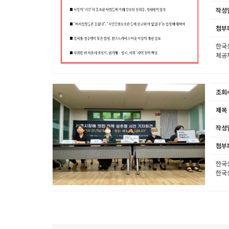
작성
첨부
한국성
제공자
조회
제목
작성
첨부
한국성
한국