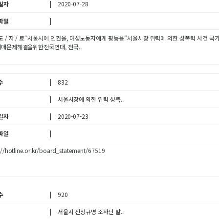
일자
2020-07-28
파일
 도 / 자 / 료“서울시에 인권을, 여성노동자에게 평등을”서울시장 위력에 의한 성폭력 사건 국가인
성매매문제해결을위한전국연대, 전국..
수
832
서울시장에 의한 위력 성폭..
일자
2020-07-23
파일
://hotline.or.kr/board_statement/67519
수
920
서울시 진상규명 조사단 발..