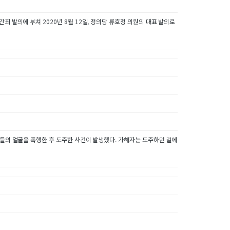
죄 발의에 부쳐 2020년 8월 12일, 정의당 류호정 의원의 대표 발의로
성들의 얼굴을 폭행한 후 도주한 사건이 발생했다. 가해자는 도주하던 길에