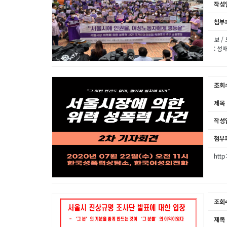
작성
첨부
보 /
: 
조회
제목
작성
첨부
http
조회
제목