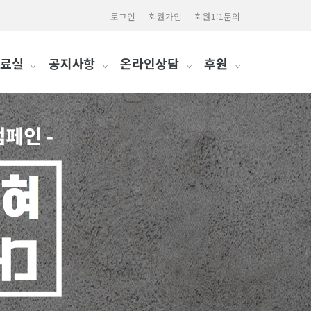
로그인
회원가입
회원1:1문의
료실
공지사항
온라인상담
후원