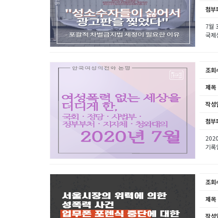
첨부
7월 
국제성
조회
제목
작성
첨부
202
기록입
조회
제목
작성