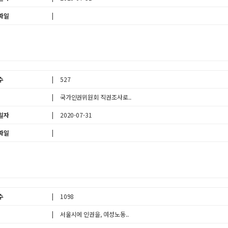
파일
수
527
국가인권위원회 직권조사로..
일자
2020-07-31
파일
수
1098
서울시에 인권을, 여성노동..