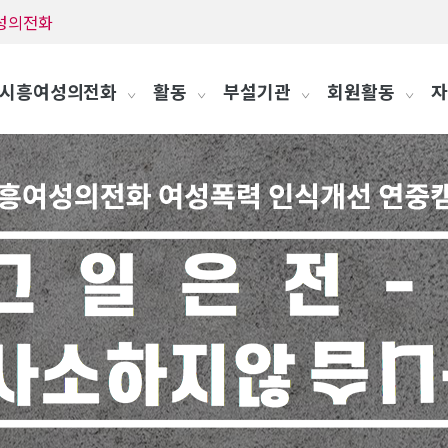
흥여성의전화
시흥여성의전화
활동
부설기관
회원활동
자