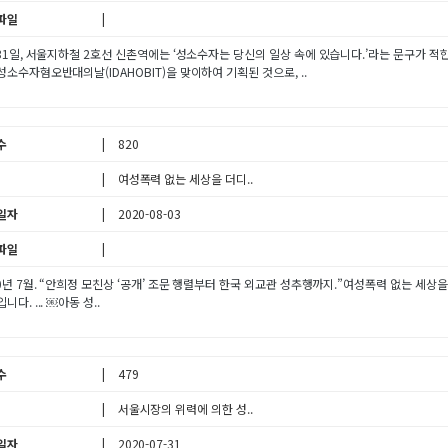
파일
31일, 서울지하철 2호선 신촌역에는 ‘성소수자는 당신의 일상 속에 있습니다.’라는 문구가 적힌 
소수자혐오반대의날(IDAHOBIT)을 맞이하여 기획된 것으로, ..
수
820
여성폭력 없는 세상을 더디..
일자
2020-08-03
파일
0년 7월. “안희정 모친상 ‘공개’ 조문 행렬부터 한국 외교관 성추행까지.”여성폭력 없는 세상을
니다. ... ￼아동 성..
수
479
서울시장의 위력에 의한 성..
일자
2020-07-31