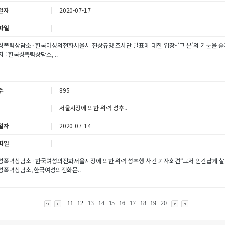
일자
2020-07-17
파일
폭력상담소 · 한국여성의전화서울시 진상규명 조사단 발표에 대한 입장- ‘그 분’의 기분을 좋게 만드는
 : 한국성폭력상담소, ..
수
895
서울시장에 의한 위력 성추..
일자
2020-07-14
파일
폭력상담소 · 한국여성의전화서울시장에 의한 위력 성추행 사건 기자회견“그저 인간답게 살 수 있는 세
성폭력상담소, 한국여성의전화문..
11
12
13
14
15
16
17
18
19
20