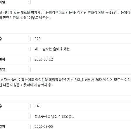
파일
 시대에 맞는 새로운 법체계, 비동의강간죄로 만들자- 정의당 류호정 의원 등 13인 비동의강간
 판단기준을 ‘동의’ 여부로 바꾸는 ..
수
823
왜 그 남자는 술에 취했는..
일자
2020-08-12
파일
그 남자는 술에 취했는데도 여성만을 폭행했을까? 지난 8일, 강남에서 30대 남성이 모르는 여
 다른 여성을 비롯하여 지금까지 총..
수
840
성소수자는 당신의 혐오를 ..
일자
2020-08-05