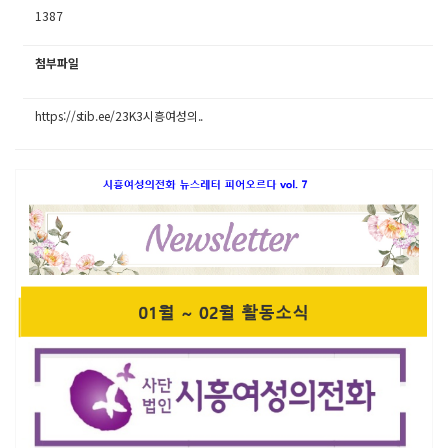
1387
첨부파일
https://stib.ee/23K3시흥여성의..