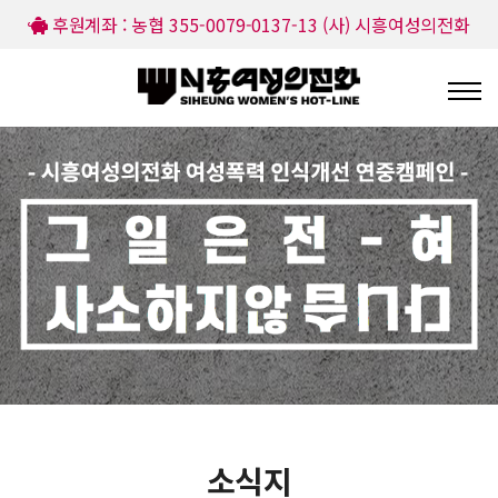
후원계좌 : 농협 355-0079-0137-13 (사) 시흥여성의전화
소식지