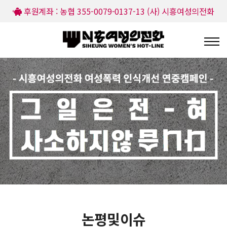
후원계좌 : 농협 355-0079-0137-13 (사) 시흥여성의전화
논평및이슈