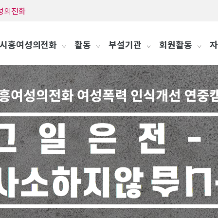
흥여성의전화
시흥여성의전화
활동
부설기관
회원활동
자