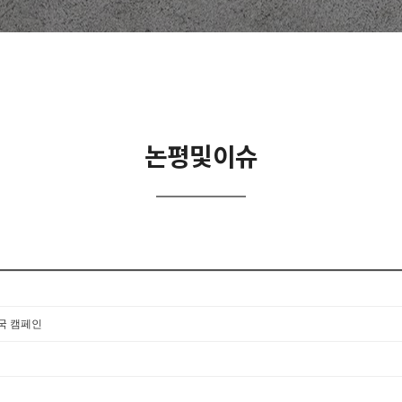
논평및이슈
국 캠페인