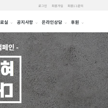
로그인
회원가입
회원1:1문의
료실
공지사항
온라인상담
후원