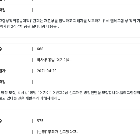
파일
그램성착취공동대책위원회는 재판부를 압박하고 피해자를 보호하기 위해 텔레그램 성 착취 가해
박사방 2심 4차 공판 모니터링 내용을 ..
수
668
박사방 공범 '이기야&..
일자
2021-04-20
파일
판 방청 모집]'박사방' 공범 "이기야" 이원호2심 선고재판 방청인단을 모집합니다.텔레그램성착
보고 있다는 것을 재판부와 가해자에게 ..
수
575
[논평]“무죄가 선고됐다고..