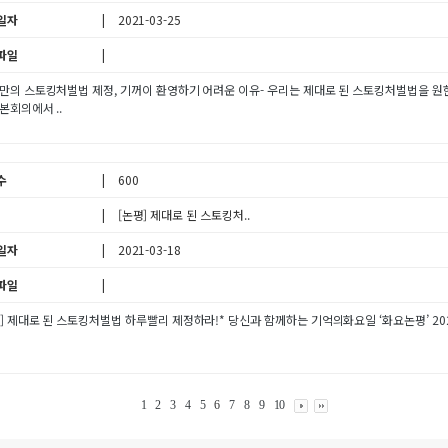
일자
2021-03-25
파일
만의 스토킹처벌법 제정, 기꺼이 환영하기 어려운 이유- 우리는 제대로 된 스토킹처벌법을 원한다
본회의에서 ..
수
600
[논평] 제대로 된 스토킹처..
일자
2021-03-18
파일
] 제대로 된 스토킹처벌법 하루빨리 제정하라!* 당신과 함께하는 기억의화요일 ‘화요논평’ 20210
1
2
3
4
5
6
7
8
9
10