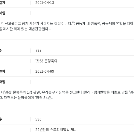
일자
2021-04-13
파일
가 선고됐다고 징계 사유가 사라지는 것은 아니다.”: 공동체 내 성폭력, 공동체의 역할을 다하
 제시한 의미 있는 대법원판결이 ..
수
783
'갓갓' 문형욱의..
일자
2021-04-09
파일
 서‘갓갓’ 문형욱의 1심 판결, 우리는 무기징역을 선고한다!텔레그램 N번방을 최초로 만든 ‘갓갓
. 재판부는 문형욱에게 ‘징역 34년..
수
580
22년만의 스토킹처벌법 제..