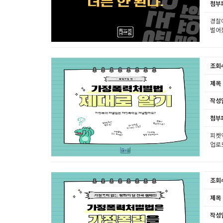
첨부
경찰
벌어졌
조회
제목
작성
첨부
피켓액
업로
조회
제목
작성