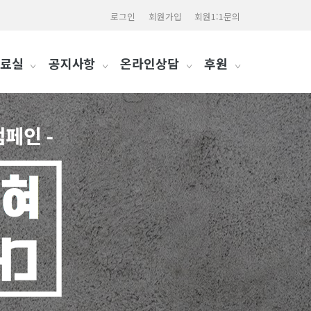
로그인
회원가입
회원1:1문의
료실
공지사항
온라인상담
후원