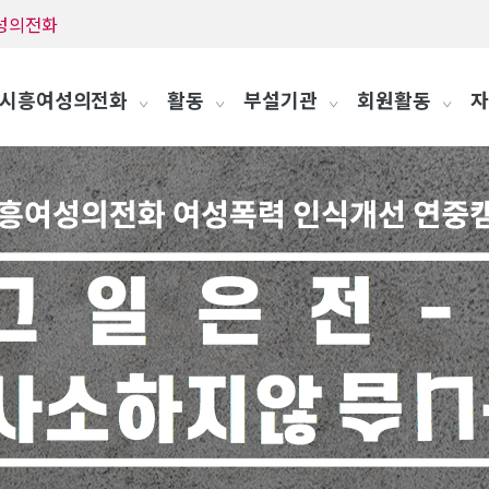
흥여성의전화
시흥여성의전화
활동
부설기관
회원활동
자