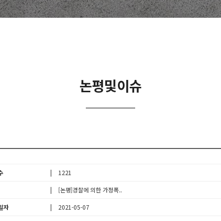
논평및이슈
수
1221
[논평]경찰에 의한 가정폭..
일자
2021-05-07