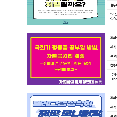
첨부
"가
있습니
조회
제목
작성
첨부
국회가
TBS
조회
제목
작성