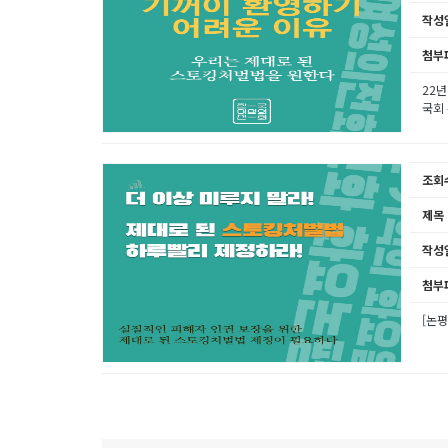
작성
첨부
22년
국회 
조회
제목
작성
첨부
[논평