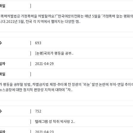
파일
정폭력처벌법은 가정폭력을 처벌할까요?"한국여성의전화는 매년 5월을 '가정폭력 없는 평화의
다.2021년 5월, 전국 각 지역에서 펼쳐지는 다양한 캠..
수
693
[논평]국회가 평등을 공부..
일자
2021-04-29
파일
 평등을 공부할 방법, 차별금지법 제정-추미애 전 장관의 '외눈' 발언 논란에 부쳐-연일 추미애
뉴스공장에 대한 정치적 편향성 지적에 대하여 "자..
수
752
텔레그램 성 착취 박사방 2..
일자
2021-04-23