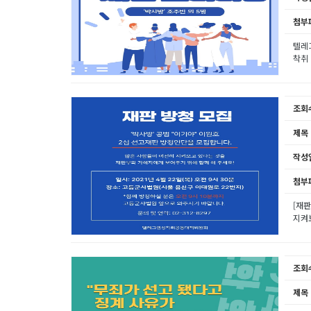
첨부
텔레
착취 
조회
제목
작성
첨부
[재
지켜
조회
제목