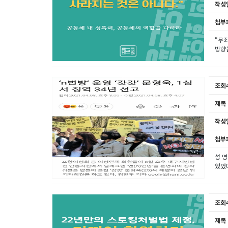
작성
첨부
“무죄
방향을
조회
제목
작성
첨부
성 명
있었다
조회
제목